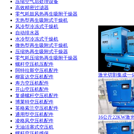
压缩空气后处理设备
高效精密过滤器
零气耗鼓风热再生吸附干燥器
无热型再生吸附式干燥机
风冷型冷冻式干燥机
自动排水器
水冷型冷冻式干燥机
微热型再生吸附式干燥机
压缩热再生吸附式干燥器
零气耗压缩热再生吸附干燥器
螺杆空压机压配件
阿特拉斯空压机配件
激光切割集成一
柳富达空压机配件
寿力空压机配件
开山空压机配件
复盛螺杆空压机配件
博莱特空压机配件
英格索兰空压机配件
通用型空压机配件
16公斤22KW
凌格风空压机配件
无油活塞式空压机
螺杆空压机维保