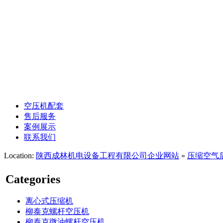
空压机管道安装
凌格风螺杆空压机
昆西螺杆空压机
空压机余热回收
空压机配套
售后服务
案例展示
联系我们
Location:
陕西成林机电设备工程有限公司企业网站
»
压缩空气
Categories
离心式压缩机
柳泰克螺杆空压机
柳泰克微油螺杆空压机