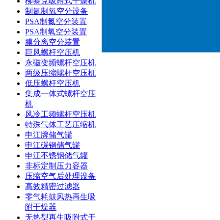
柳泰克吸附式干燥机
制氮制氧空分设备
PSA制氮空分装置
PSA制氧空分装置
膜分离空分装置
巨风螺杆空压机
永磁变频螺杆空压机
两级压缩螺杆空压机
低压螺杆空压机
集成一体式螺杆空压
机
风冷工频螺杆空压机
特殊气体工艺压缩机
申江牌储气罐
申江碳钢储气罐
申江不锈钢储气罐
非标定制压力容器
压缩空气后处理设备
高效精密过滤器
零气耗鼓风热再生吸
附干燥器
无热型再生吸附式干