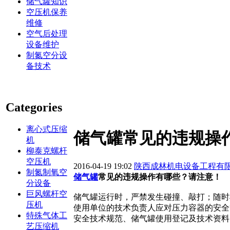
储气罐知识
空压机保养
维修
空气后处理
设备维护
制氮空分设
备技术
Categories
离心式压缩
储气罐常见的违规操
机
柳泰克螺杆
空压机
2016-04-19 19:02
陕西成林机电设备工程有
制氮制氧空
储气罐
常见的违规操作有哪些？请注意！
分设备
巨风螺杆空
储气罐运行时，严禁发生碰撞、敲打；随时
压机
使用单位的技术负责人应对压力容器的安全
特殊气体工
安全技术规范、储气罐使用登记及技术资料
艺压缩机