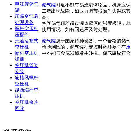
申江牌储气
储气罐
附近不能有易燃易爆物品，机身应保
罐
二者出现故障，如压力调节器操作失误或其
压缩空气后
高。
处理设备
空气储气罐若超过罐体壁厚的强度极限，就
螺杆空压机
使用情况，如有问题应及时处理。
压配件
储气罐
属于国家特种设备，一个合格的储气
无油活塞式
检验测试的，储气罐在安装时必须要具有
压
空压机
中不能与金属器械发生碰撞。储气罐应符合
螺杆空压机
维保
空压机管道
安装
凌格风螺杆
空压机
昆西螺杆空
压机
空压机余热
回收