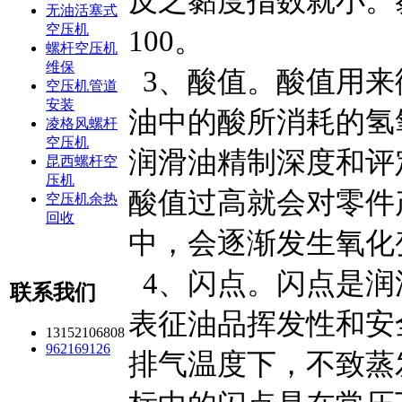
反之黏度指数就小。
无油活塞式
空压机
100。
螺杆空压机
维保
3、酸值。酸值用来
空压机管道
安装
油中的酸所消耗的氢
凌格风螺杆
空压机
润滑油精制深度和评
昆西螺杆空
压机
酸值过高就会对零件
空压机余热
回收
中，会逐渐发生氧化
4、闪点。闪点是润
联系我们
表征油品挥发性和安
13152106808
962169126
排气温度下，不致蒸