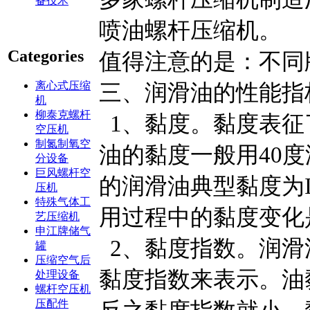
备技术
喷油螺杆压缩机。
Categories
值得注意的是：不同
离心式压缩
三、润滑油的性能指
机
柳泰克螺杆
1、黏度。黏度表征
空压机
制氮制氧空
油的黏度一般用40
分设备
巨风螺杆空
的润滑油典型黏度为ISO
压机
特殊气体工
用过程中的黏度变化
艺压缩机
申江牌储气
2、黏度指数。润滑
罐
压缩空气后
黏度指数来表示。油
处理设备
螺杆空压机
压配件